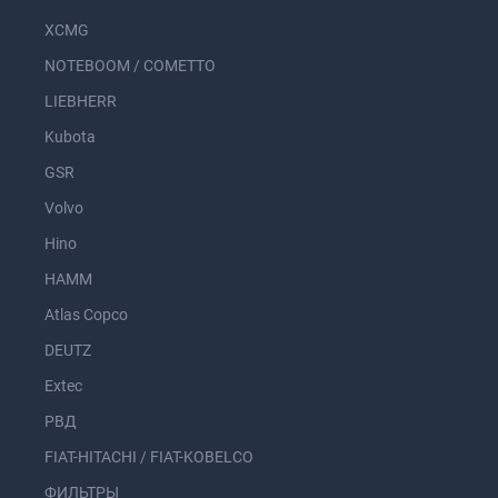
XCMG
NOTEBOOM / COMETTO
LIEBHERR
Kubota
GSR
Volvo
Hino
HAMM
Atlas Copco
DEUTZ
Extec
РВД
FIAT-HITACHI / FIAT-KOBELCO
ФИЛЬТРЫ