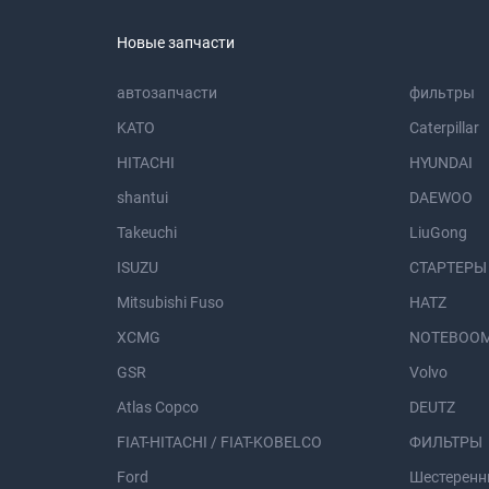
Новые запчасти
автозапчасти
фильтры
KATO
Caterpillar
HITACHI
HYUNDAI
shantui
DAEWOO
Takeuchi
LiuGong
ISUZU
СТАРТЕРЫ
Mitsubishi Fuso
HATZ
XCMG
NOTEBOOM
GSR
Volvo
Atlas Copco
DEUTZ
FIAT-HITACHI / FIAT-KOBELCO
ФИЛЬТРЫ
Ford
Шестеренн