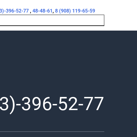
3)-396-52-77
,
48-48-61
,
8 (908) 119-65-59
3)-396-52-77