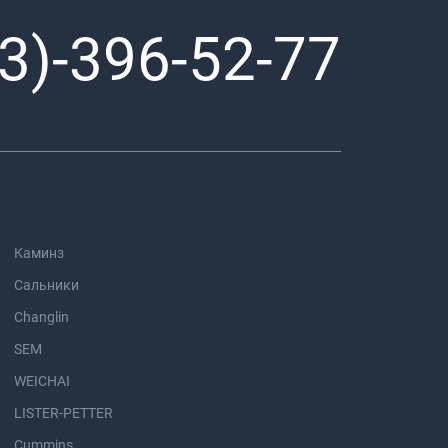
3)-396-52-77
Каминз
Сальники
Changlin
SEM
WEICHAI
LISTER-PETTER
Cummins