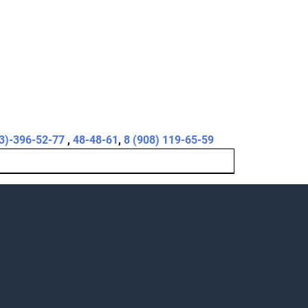
3)-396-52-77
,
48-48-61
,
8 (908) 119-65-59