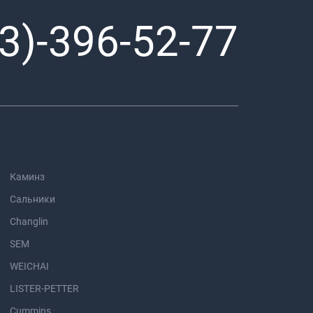
3)-396-52-77
Каминз
Сальники
Changlin
SEM
WEICHAI
LISTER-PETTER
Cummins