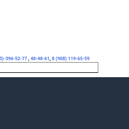
3)-396-52-77
,
48-48-61
,
8 (908) 119-65-59