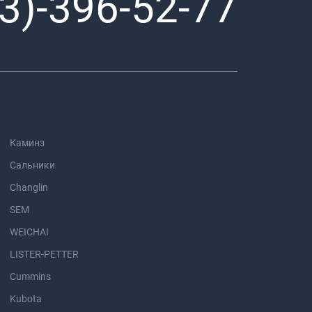
3)-396-52-77
Каминз
Сальники
Changlin
SEM
WEICHAI
LISTER-PETTER
Cummins
Kubota