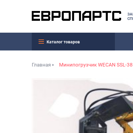
ЗА
СП
Каталог товаров
Главная
Минипогрузчик WECAN SSL-38