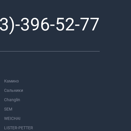
3)-396-52-77
Каминз
Сальники
Changlin
SEM
WEICHAI
LISTER-PETTER