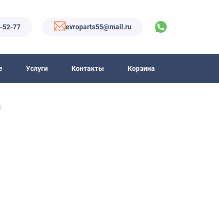
6-52-77
evroparts55@mail.ru
е
Услуги
Контакты
Корзина
п