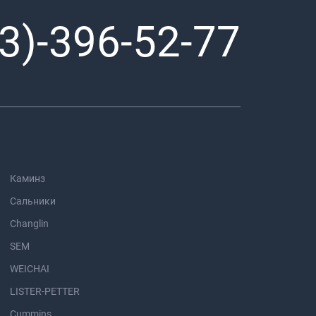
3)-396-52-77
Каминз
Сальники
Changlin
SEM
WEICHAI
LISTER-PETTER
Cummins