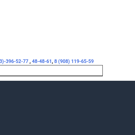
3)-396-52-77
,
48-48-61
,
8 (908) 119-65-59