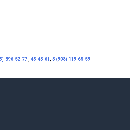
3)-396-52-77
,
48-48-61
,
8 (908) 119-65-59