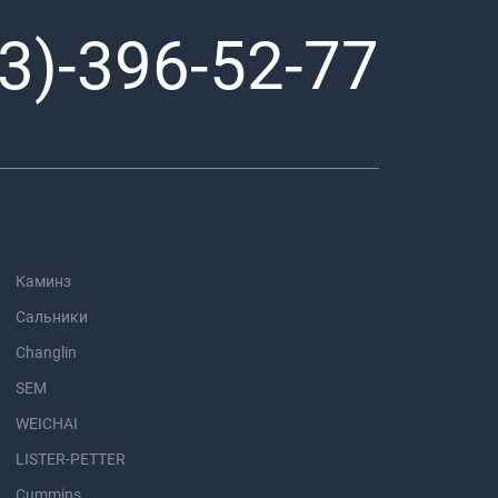
3)-396-52-77
Каминз
Сальники
Changlin
SEM
WEICHAI
LISTER-PETTER
Cummins