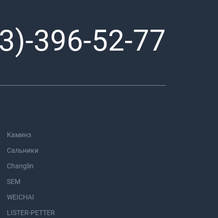
3)-396-52-77
Каминз
Сальники
Changlin
SEM
WEICHAI
LISTER-PETTER