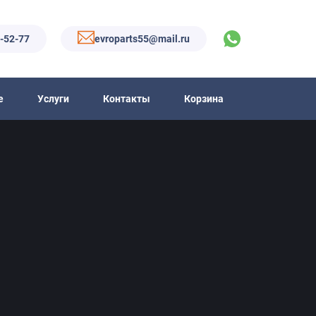
6-52-77
evroparts55@mail.ru
е
Услуги
Контакты
Корзина